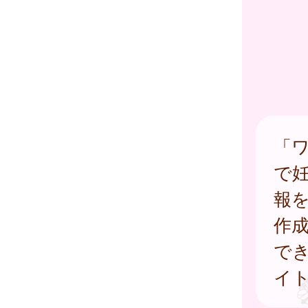
「
で
報
作
で
イ