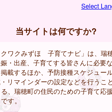
Select La
当サイトは何ですか?
ワクワクみずほ 子育てナビ」は、瑞
妊娠・出産、子育てする皆さんに必要
を掲載するほか、予防接種スケジュー
成・リマインダーの設定などを行うこ
きる、瑞穂町の住民のための子育て応
トです。