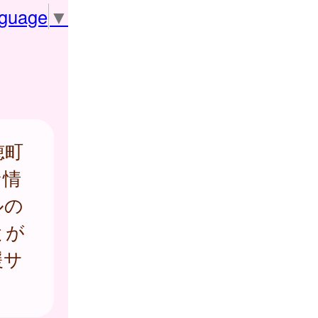
nguage
▼
穂町
な情
ルの
とが
援サ