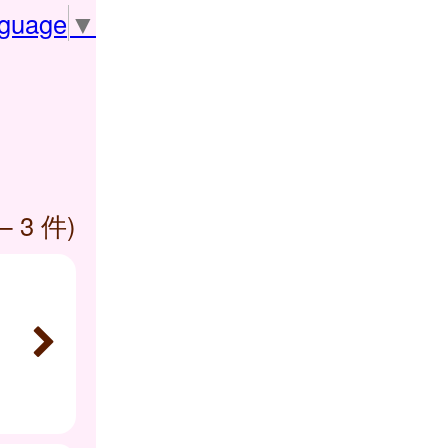
nguage
▼
— 3 件)