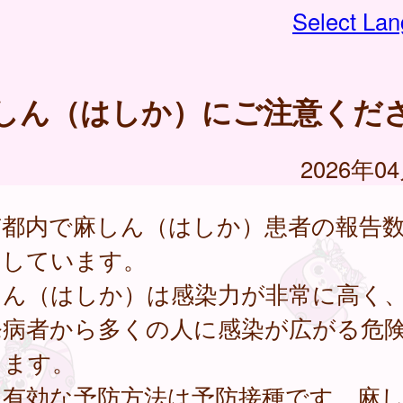
Select La
しん（はしか）にご注意くだ
2026年0
京都内で麻しん（はしか）患者の報告
加しています。
しん（はしか）は感染力が非常に高く、
発病者から多くの人に感染が広がる危
ります。
も有効な予防方法は予防接種です。麻