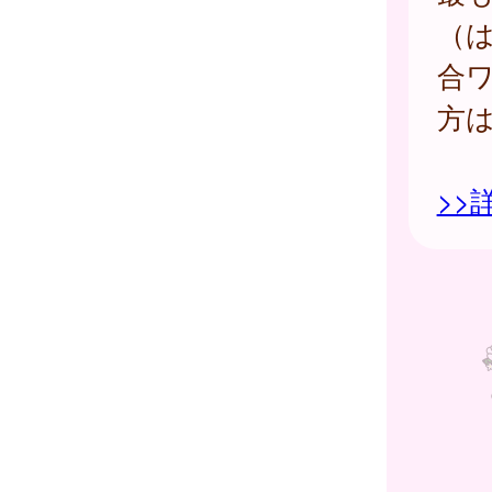
（
合
方
>>