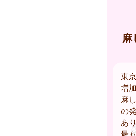
麻
東
増
麻
の
あ
最