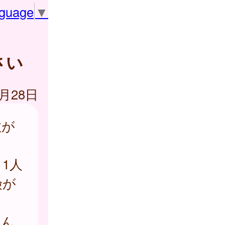
nguage
▼
さい
4月28日
数が
1人
険が
しん