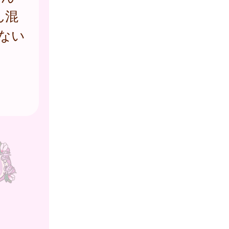
ん混
ない