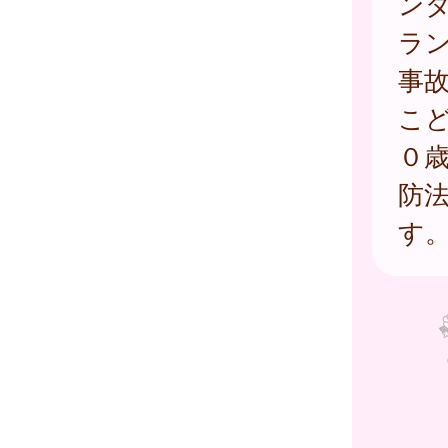
ン
ラ
事
こ
０
防
す