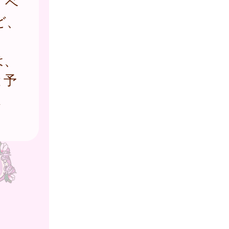
、ベ
ど、
は、
と予
ま