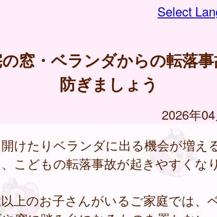
Select La
宅の窓・ベランダからの転落事
防ぎましょう
2026年0
を開けたりベランダに出る機会が増え
は、こどもの転落事故が起きやすくな
。
歳以上のお子さんがいるご家庭では、