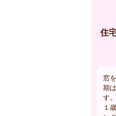
住
窓
期
す
１