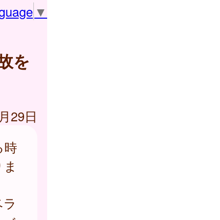
nguage
▼
故を
4月29日
る時
りま
ベラ