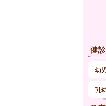
健診
幼
乳