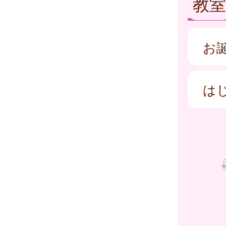
教室
お
は