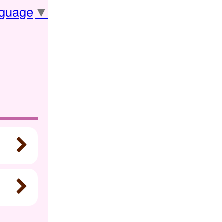
nguage
▼