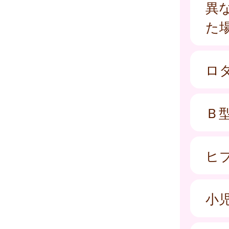
異
た
ロ
Ｂ
ヒ
小