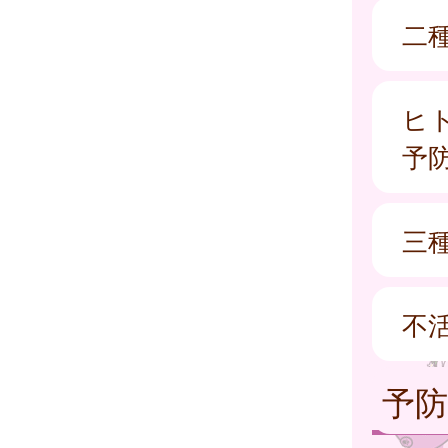
二種
ヒ
予
三
不
予