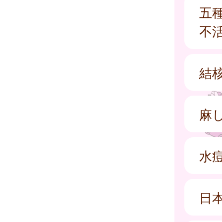
五
不
結核
麻
水
日