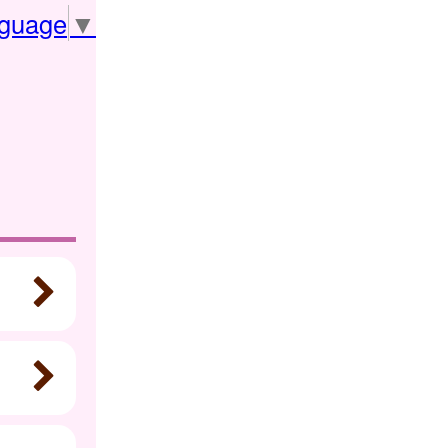
nguage
▼