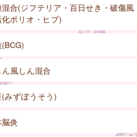
種混合(ジフテリア・百日せき・破傷風
活化ポリオ・ヒブ)
(BCG)
しん風しん混合
痘(みずぼうそう)
本脳炎