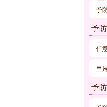
予
予
任
里
予