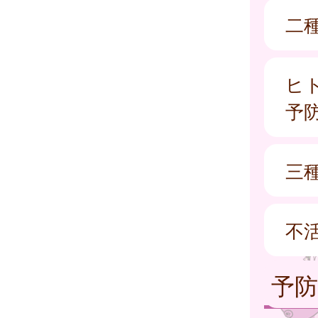
二種
ヒ
予
三
不
予