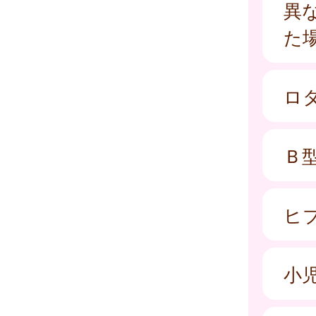
異
た
ロ
Ｂ
ヒ
小