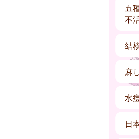
五
不
結核
麻
水
日