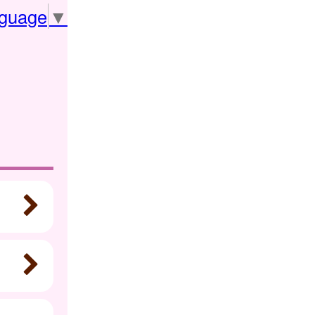
nguage
▼