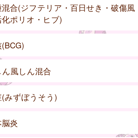
種混合(ジフテリア・百日せき・破傷風
活化ポリオ・ヒブ)
(BCG)
しん風しん混合
痘(みずぼうそう)
本脳炎