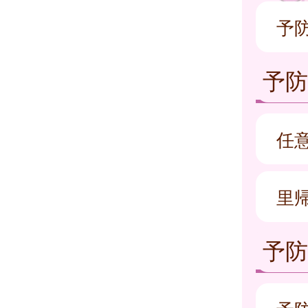
予
予
任
里
予