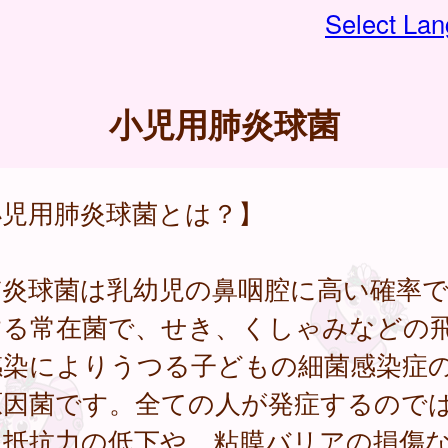
Select La
小児用肺炎球菌
小児用肺炎球菌とは？】
炎球菌は乳幼児の鼻咽腔に高い確率で
する常在菌で、せき、くしゃみなどの
感染によりうつる子どもの細菌感染症
原因菌です。全ての人が発症するので
、抵抗力の低下や、粘膜バリアの損傷