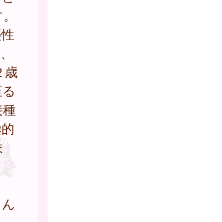
す。
襲性
症、
２歳
至る
接種
極的
ま
さん