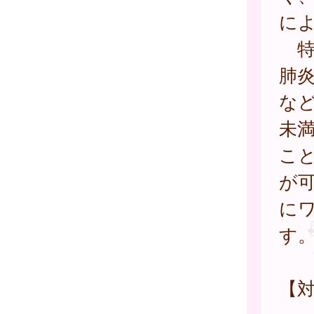
に
特
肺
な
未
こ
が
に
す
【対