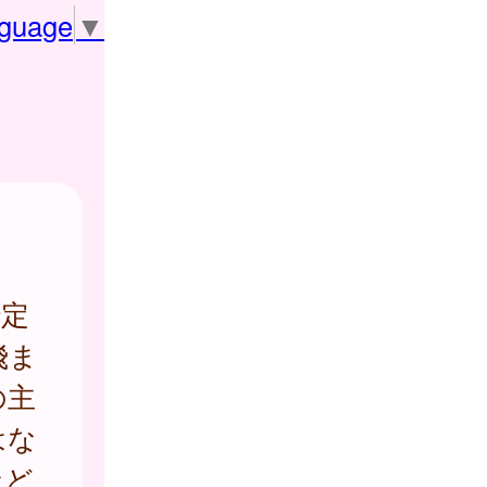
nguage
▼
定
飛ま
の主
はな
など