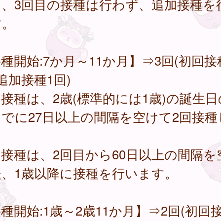
は、3回目の接種は行わず、追加接種を
す。
種開始:7か月～11か月】⇒3回(初回接
追加接種1回)
接種は、2歳(標準的には1歳)の誕生日
でに27日以上の間隔を空けて2回接種
。
接種は、2回目から60日以上の間隔を
後、1歳以降に接種を行います。
種開始:1歳～2歳11か月】⇒2回(初回