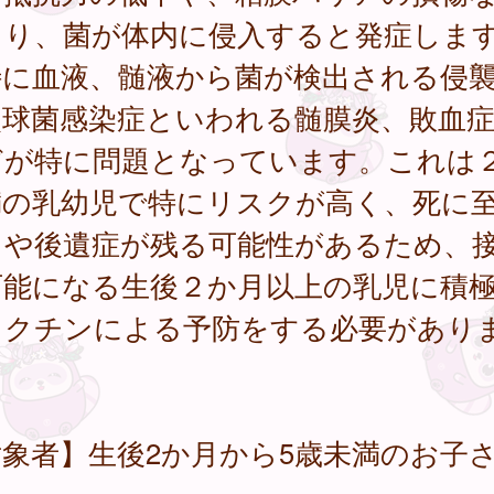
より、菌が体内に侵入すると発症しま
に血液、髄液から菌が検出される侵
炎球菌感染症といわれる髄膜炎、敗血
どが特に問題となっています。これは
満の乳幼児で特にリスクが高く、死に
とや後遺症が残る可能性があるため、
可能になる生後２か月以上の乳児に積
ワクチンによる予防をする必要があり
。
象者】生後2か月から5歳未満のお子