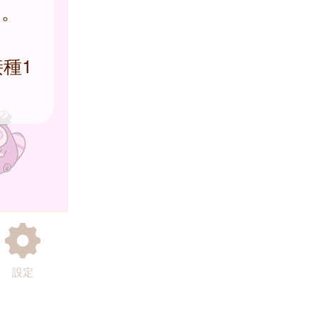
す。
接種1
設定