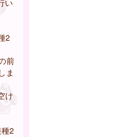
行い
種2
の前
しま
空け
接種2