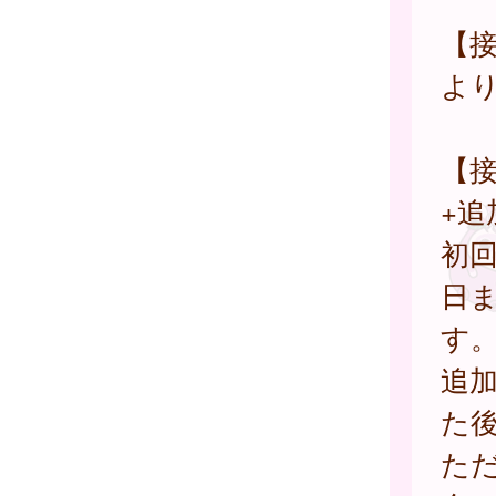
【
よ
【接
+追
初回
日ま
す
追加
た
た