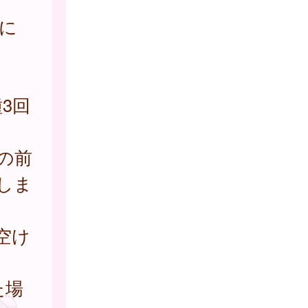
に
3回
の前
しま
空け
た場