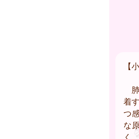
【
肺
着
つ
な
く