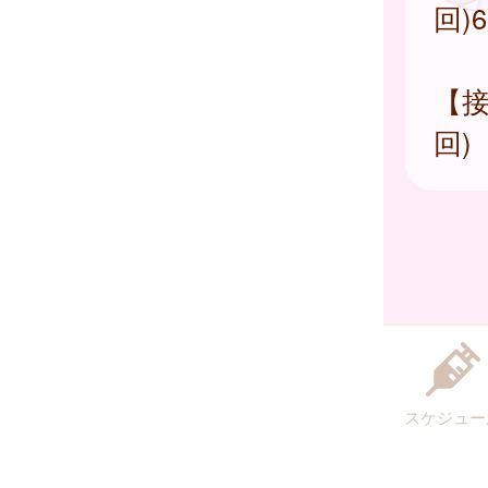
回)
【接
回)
スケジュー