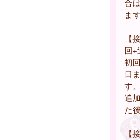
合
ま
【接
回+
初回
日ま
す
追加
た
【接