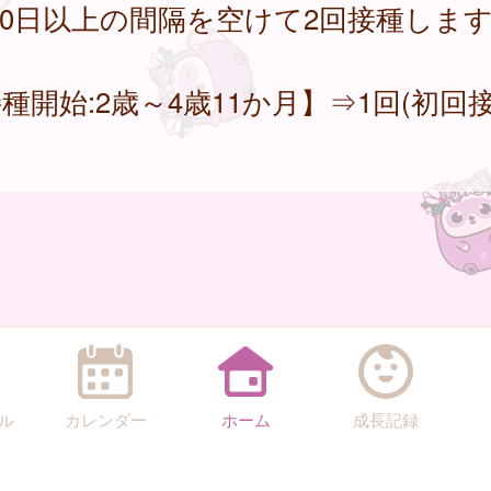
60日以上の間隔を空けて2回接種しま
種開始:2歳～4歳11か月】⇒1回(初回
ル
カレンダー
ホーム
成長記録