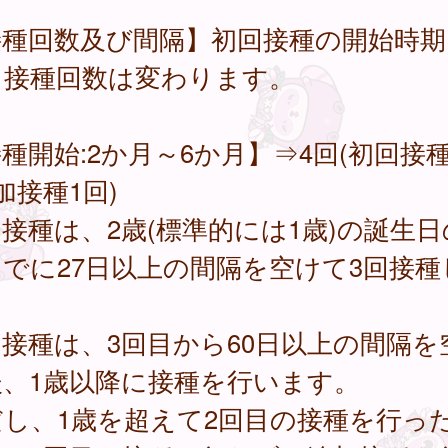
接種回数及び間隔】初回接種の開始時期
り接種回数は変わります。
種開始:2か月～6か月】⇒4回(初回接種
加接種1回)
接種は、2歳(標準的には1歳)の誕生日
でに27日以上の間隔を空けて3回接種
。
接種は、3回目から60日以上の間隔を
後、1歳以降に接種を行います。
だし、1歳を超えて2回目の接種を行っ