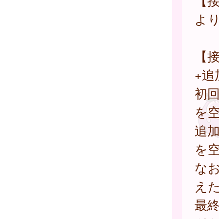
【
よ
【接
+追
初回
を
追加
を
なお
えた
最終