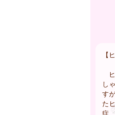
【
ヒ
し
す
た
症