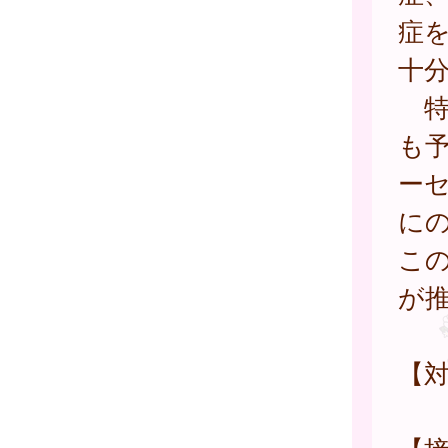
症
十
特
も
ー
に
こ
が
【対