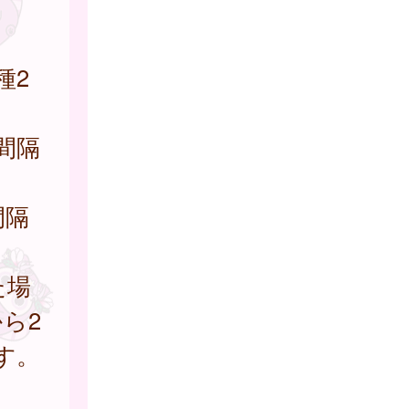
種2
間隔
間隔
た場
ら2
す。