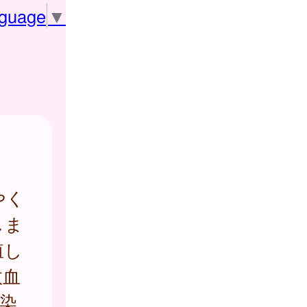
nguage
▼
やく
しま
殖し
敗血
染