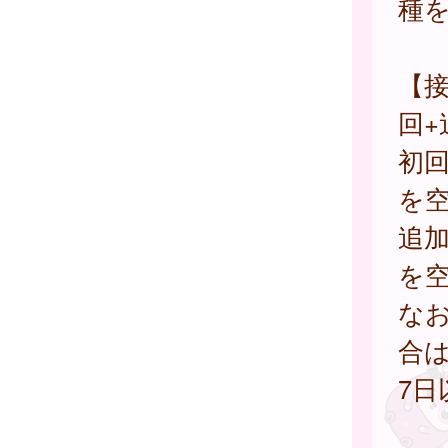
種
【接
回+
初回
を
追加
を
な
合は
7