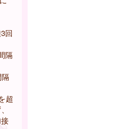
に
3回
間隔
間隔
を超
ず、
加接