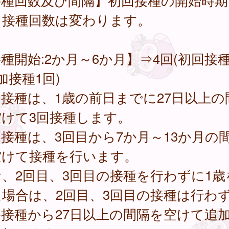
接種回数及び間隔】初回接種の開始時期
り接種回数は変わります。
種開始:2か月～6か月】⇒4回(初回接種
加接種1回)
接種は、1歳の前日までに27日以上の
空けて3回接種します。
接種は、3回目から7か月～13か月の
空けて接種を行います。
、2回目、3回目の接種を行わずに1歳
場合は、2回目、3回目の接種は行わ
接種から27日以上の間隔を空けて追