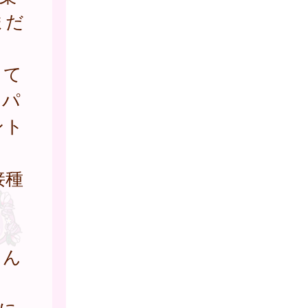
まだ
して
５パ
ント
接種
さん