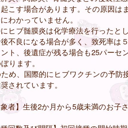
を起こす場合があります。その原因は
分にわかっていません。
にヒブ髄膜炎は化学療法を行ったと
予後不良になる場合が多く、致死率は
セント、後遺症が残る場合も25パーセ
のぼります。
のため、国際的にヒブワクチンの予防
推奨されています。
象者】生後2か月から5歳未満のお子