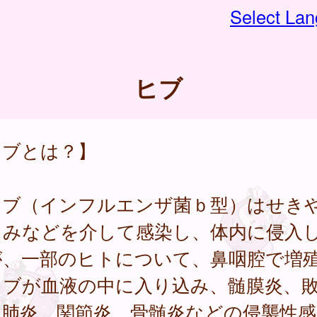
Select La
ヒブ
ヒブとは？】
ブ（インフルエンザ菌ｂ型）はせき
ゃみなどを介して感染し、体内に侵入
が、一部のヒトについて、鼻咽腔で増
ヒブが血液の中に入り込み、髄膜炎、
、肺炎、関節炎、骨髄炎などの侵襲性感