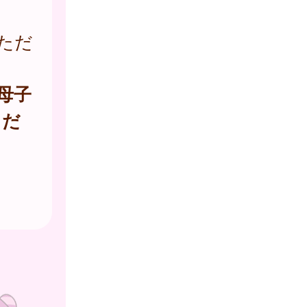
ただ
母子
くだ