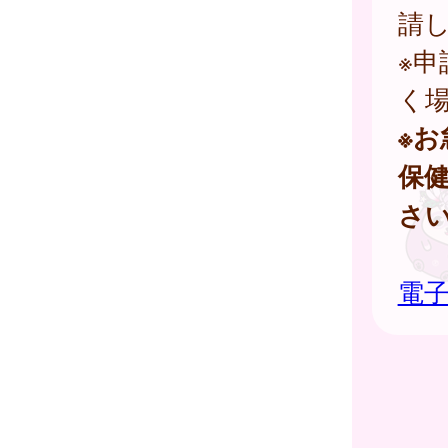
請
※
く
※
保
さ
電