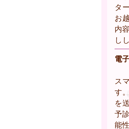
タ
お
内
し
電
ス
す
を
予
能