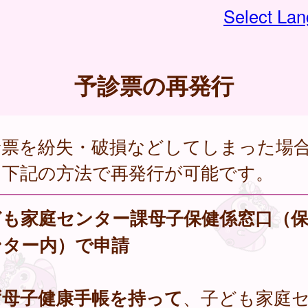
Select La
予診票の再発行
診票を紛失・破損などしてしまった場
、下記の方法で再発行が可能です。
ども家庭センター課母子保健係窓口（
ンター内）で申請
ず母子健康手帳を持って
、子ども家庭