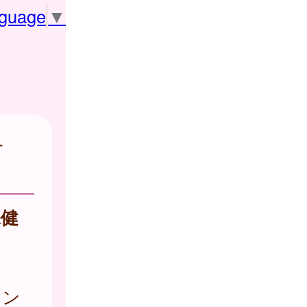
nguage
▼
合
保健
セン