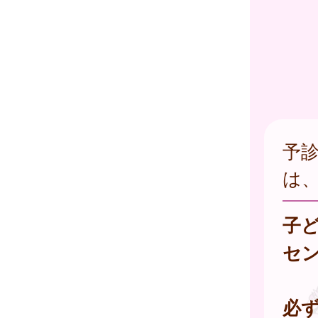
予
は
子
セ
必