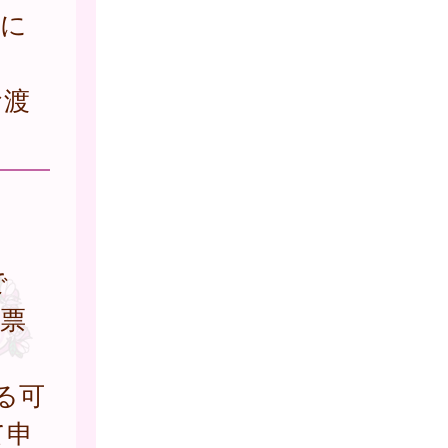
）に
お渡
で
票
る可
て申