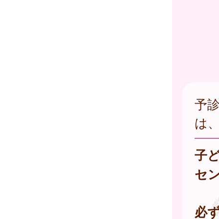
予
は
子
セ
必