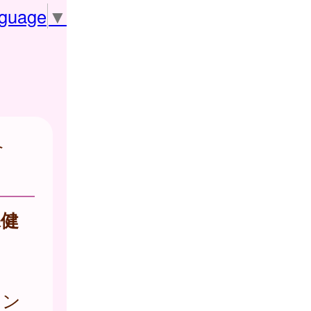
nguage
▼
合
保健
セン