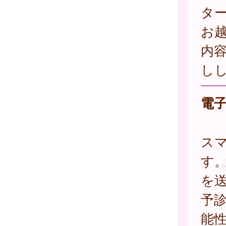
タ
お
内
し
電
ス
す
を
予
能