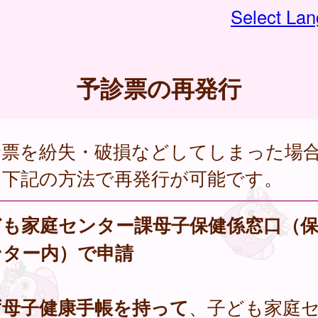
Select La
予診票の再発行
診票を紛失・破損などしてしまった場
、下記の方法で再発行が可能です。
ども家庭センター課母子保健係窓口（
ンター内）で申請
ず母子健康手帳を持って
、子ども家庭