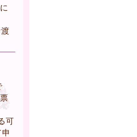
）に
お渡
で
票
る可
て申