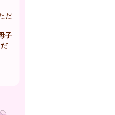
ただ
母子
くだ