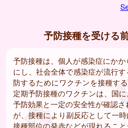
Se
予防接種を受ける
予防接種は、個人が感染症にかか
にし、社会全体で感染症が流行す
防するためにワクチンを接種する
定期予防接種のワクチンは、国に
予防効果と一定の安全性が確認さ
が、接種により副反応として一時
接種部位の発赤などが現れること