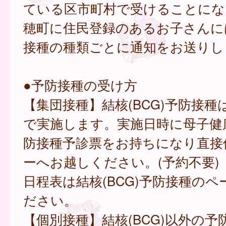
ている区市町村で受けることにな
穂町に住民登録のあるお子さんに
接種の種類ごとに通知をお送りし
●予防接種の受け方
【集団接種】結核(BCG)予防接種
で実施します。実施日時に母子健
防接種予診票をお持ちになり直接
ーへお越しください。(予約不要)
日程表は結核(BCG)予防接種の
ださい。
【個別接種】結核(BCG)以外の予