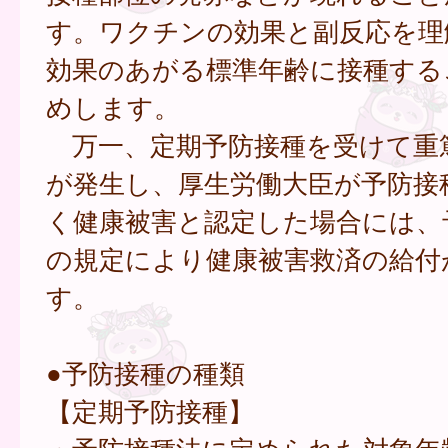
す。ワクチンの効果と副反応を理
効果のあがる標準年齢に接種する
めします。
万一、定期予防接種を受けて重
が発生し、厚生労働大臣が予防接
く健康被害と認定した場合には、
の規定により健康被害救済の給付
す。
●予防接種の種類
【定期予防接種】