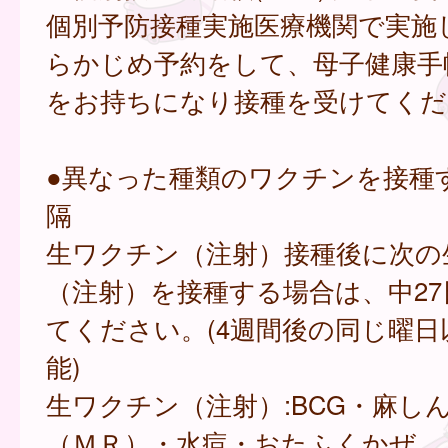
個別予防接種実施医療機関で実施
らかじめ予約をして、母子健康手
をお持ちになり接種を受けてくだ
●異なった種類のワクチンを接種
隔
生ワクチン（注射）接種後に次の
（注射）を接種する場合は、中27
てください。(4週間後の同じ曜日
能)
生ワクチン（注射）:BCG・麻し
（ＭＲ）・水痘・おたふくかぜ