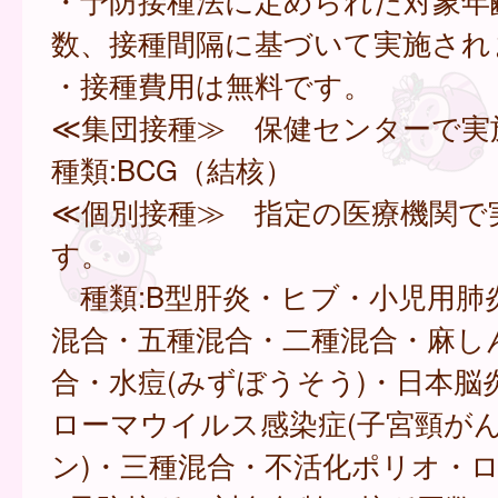
・予防接種法に定められた対象年
数、接種間隔に基づいて実施され
・接種費用は無料です。
≪集団接種≫ 保健センターで実
種類:BCG（結核）
≪個別接種≫ 指定の医療機関で
す。
種類:B型肝炎・ヒブ・小児用肺
混合・五種混合・二種混合・麻し
合・水痘(みずぼうそう)・日本脳
ローマウイルス感染症(子宮頸が
ン)・三種混合・不活化ポリオ・