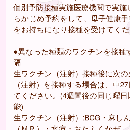
個別予防接種実施医療機関で実施
らかじめ予約をして、母子健康手
をお持ちになり接種を受けてくだ
●異なった種類のワクチンを接種
隔
生ワクチン（注射）接種後に次の
（注射）を接種する場合は、中27
てください。(4週間後の同じ曜日
能)
生ワクチン（注射）:BCG・麻し
（ＭＲ）・水痘・おたふくかぜ