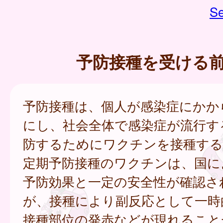
Se
予防接種を受ける
予防接種は、個人が感染症にかか
にし、社会全体で感染症が流行す
防するためにワクチンを接種する
定期予防接種のワクチンは、国に
予防効果と一定の安全性が確認さ
が、接種により副反応として一時
接種部位の発赤などが現れること