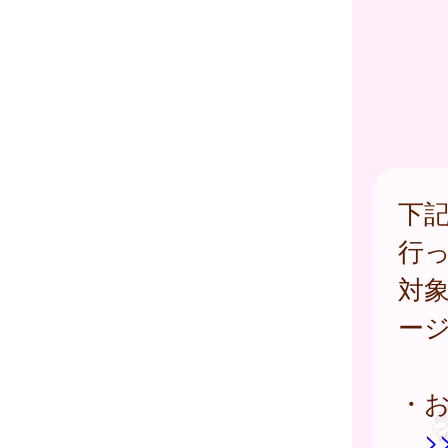
下
行
対
ー
・お
>