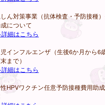
風しん対策事業（抗体検査・予防接種）
助成について
>詳細はこちら
幼児インフルエンザ（生後6か月から6
度末まで）
>詳細はこちら
性HPVワクチン任意予防接種費用助
業