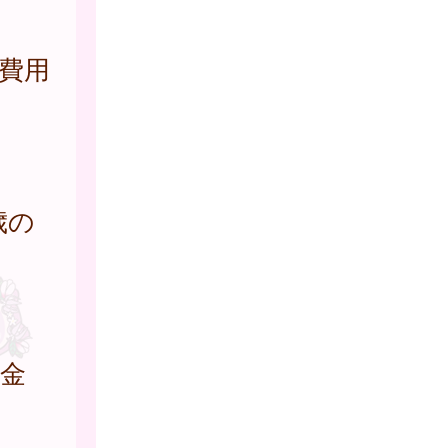
費用
歳の
成金