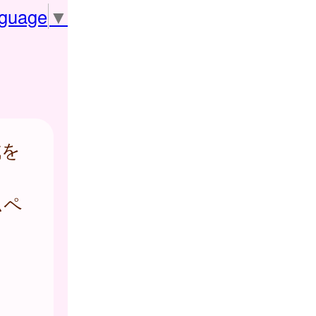
nguage
▼
成を
ムペ