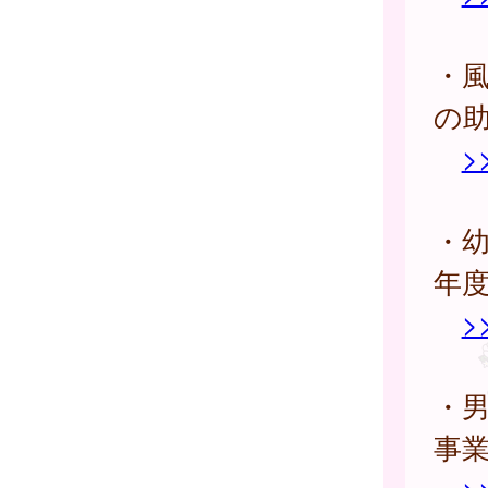
・
の
>
・
年
>
・男
事