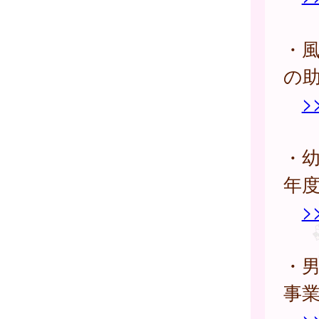
・
の
>
・
年
>
・男
事