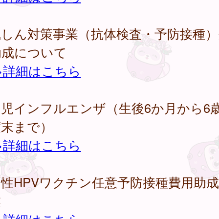
風しん対策事業（抗体検査・予防接種）
助成について
>詳細はこちら
幼児インフルエンザ（生後6か月から6
度末まで）
>詳細はこちら
性HPVワクチン任意予防接種費用助
業