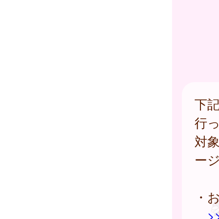
下
行
対
ー
・お
>