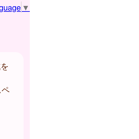
nguage
▼
成を
ムペ