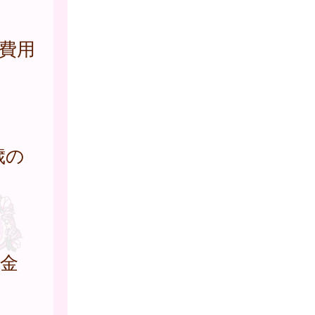
費用
歳の
成金