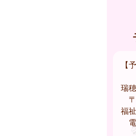
【
瑞
〒1
福
電