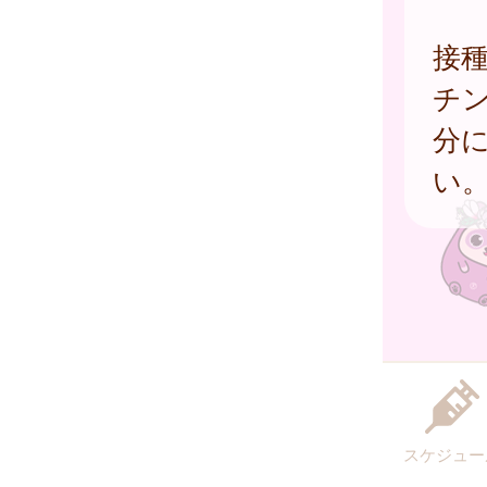
接
チ
分
い
スケジュー