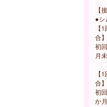
【
●シ
【1
合
初回
月
【1
合
初回
か月