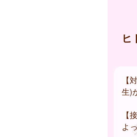
ヒ
【対
生)
【接
よ