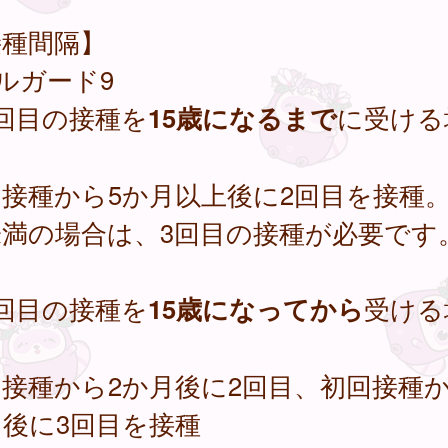
接種間隔】
ルガード9
回目の接種を
15歳になるまで
に受ける
】
接種から5か月以上後に2回目を接種。
未満の場合は、3回目の接種が必要です
回目の接種を
15歳になってから
受ける
】
接種から2か月後に2回目、初回接種か
後に3回目を接種