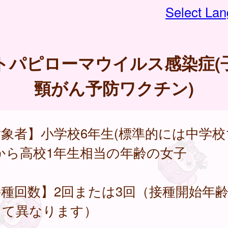
Select La
トパピローマウイルス感染症(
頸がん予防ワクチン)
象者】小学校6年生(標準的には中学校
から高校1年生相当の年齢の女子
種回数】2回または3回（接種開始年
って異なります）