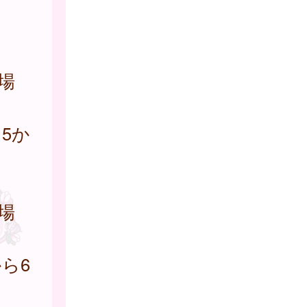
場
5か
。
場
ら6