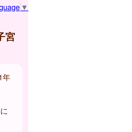
nguage
▼
子宮
1年
齢に