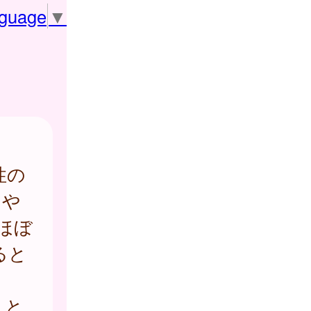
nguage
▼
性の
りや
ほぼ
ると
こと