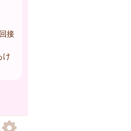
回接
あけ