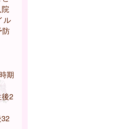
入院
イル
予防
時期
後2
32