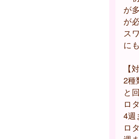
が
が
ス
に
【
2
と
ロタ
4週
ロタ