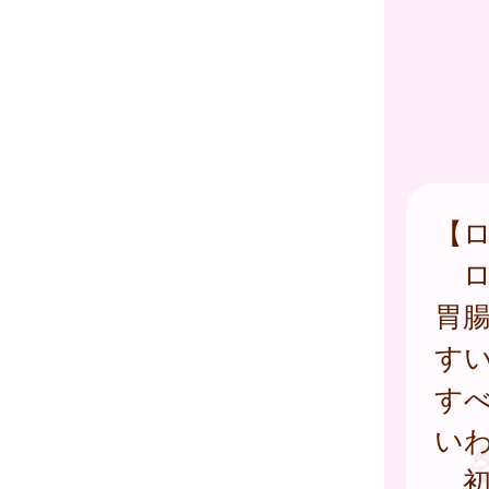
【
ロ
胃腸
す
す
い
初