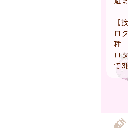
週
【
ロタ
種
ロ
て3