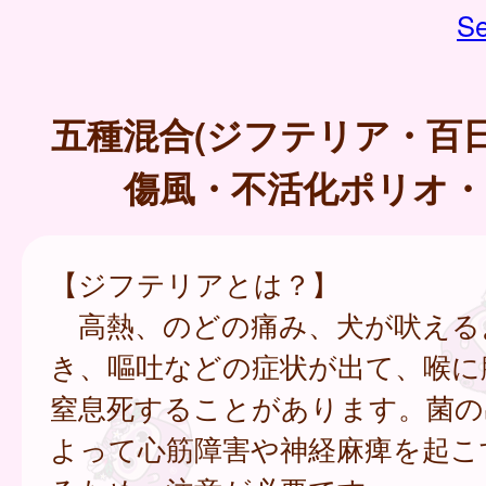
Se
五種混合(ジフテリア・百
傷風・不活化ポリオ・
【ジフテリアとは？】
高熱、のどの痛み、犬が吠える
き、嘔吐などの症状が出て、喉に
窒息死することがあります。菌の
よって心筋障害や神経麻痺を起こ