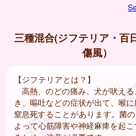
Se
三種混合(ジフテリア・百
傷風）
【ジフテリアとは？】
高熱、のどの痛み、犬が吠える
き、嘔吐などの症状が出て、喉に
窒息死することがあります。菌の
よって心筋障害や神経麻痺を起こ