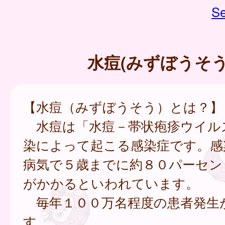
Se
水痘(みずぼうそう
【水痘（みずぼうそう）とは？】
水痘は「水痘－帯状疱疹ウイル
染によって起こる感染症です。感
病気で５歳までに約８０パーセン
がかかるといわれています。
毎年１００万名程度の患者発生
す。