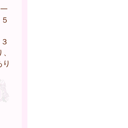
一
２５
～３
り、
あり