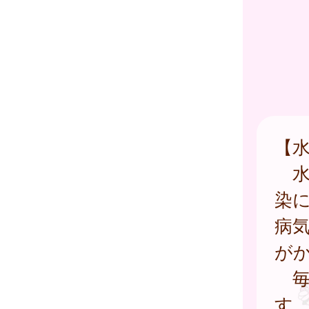
【
水
染
病
が
毎
す