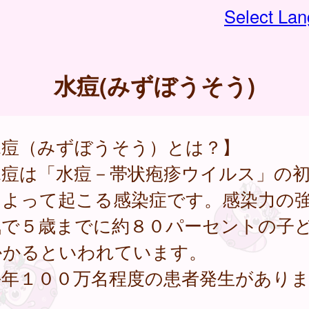
Select La
水痘(みずぼうそう)
水痘（みずぼうそう）とは？】
痘は「水痘－帯状疱疹ウイルス」の初
によって起こる感染症です。感染力の
気で５歳までに約８０パーセントの子
かかるといわれています。
年１００万名程度の患者発生があり
。