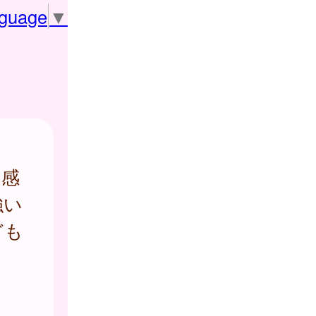
nguage
▼
感
強い
ども
ま