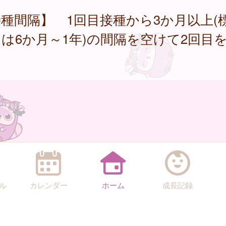
種間隔】 1回目接種から3か月以上(
は6か月～1年)の間隔を空けて2回目
ル
カレンダー
ホーム
成長記録