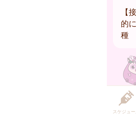
【接
的に
種
スケジュー