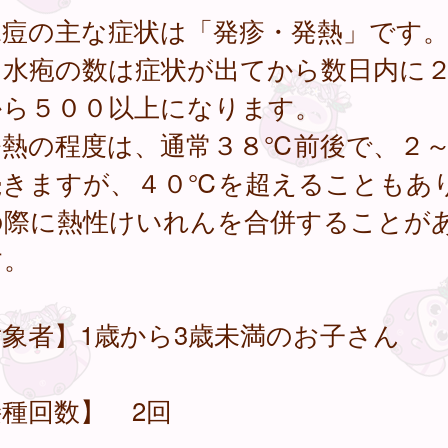
痘の主な症状は「発疹・発熱」です。
に水疱の数は症状が出てから数日内に
から５００以上になります。
熱の程度は、通常３８℃前後で、２
続きますが、４０℃を超えることもあ
の際に熱性けいれんを合併することが
す。
象者】1歳から3歳未満のお子さん
種回数】 2回