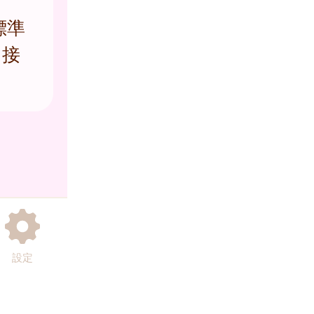
標準
を接
設定