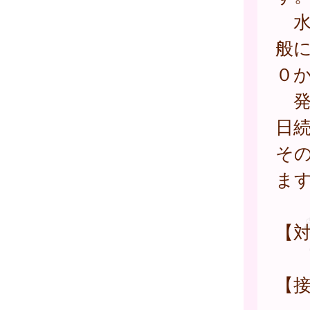
水
般
０
発
日
そ
ま
【対
【接