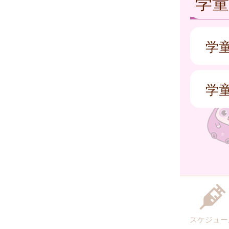
学童
学
学
スケジュー