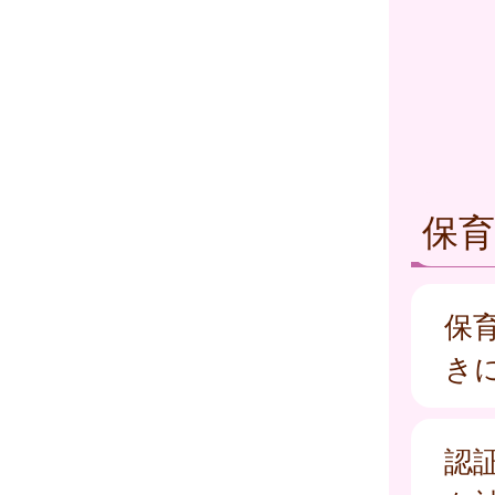
保育
保
き
認