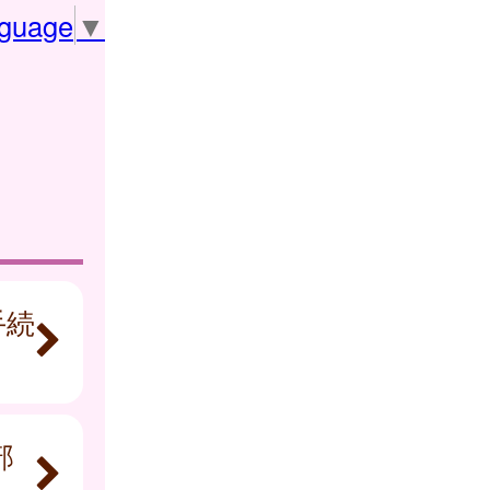
nguage
▼
手続
部