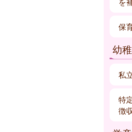
を
保
幼稚
私
特
徴