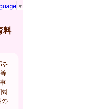
nguage
▼
育料
部を
園等
事
育園
料の