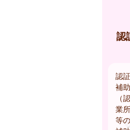
認
認
補
（
業
等