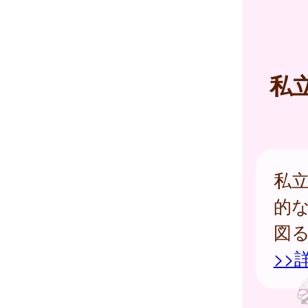
私
私
的
図
>>