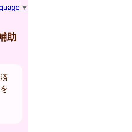
nguage
▼
補助
経済
実を