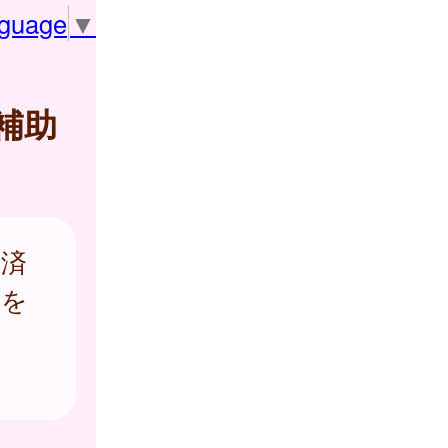
nguage
▼
補助
経済
実を