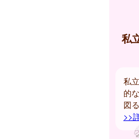
私
私
的
図
>>