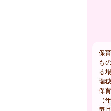
保
も
る
瑞
保
（
毎