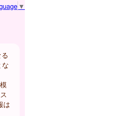
nguage
▼
なる
とな
模
ラス
報は