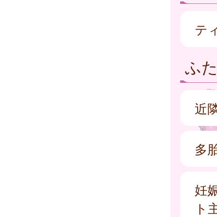
テ
ふ
近
多
妊
ト