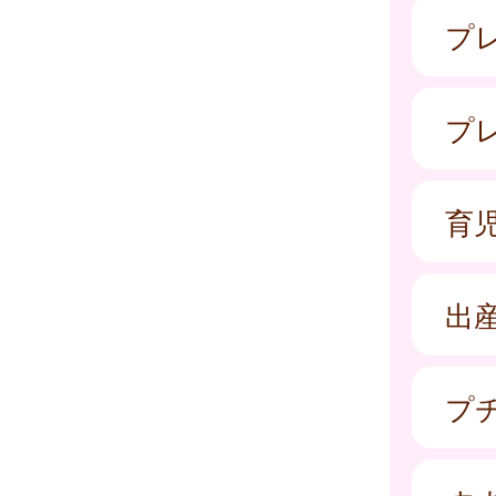
プ
プ
育
出
プ