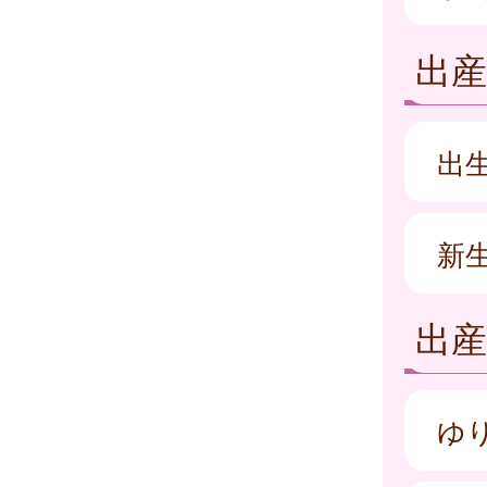
出
出
新
出
ゆ