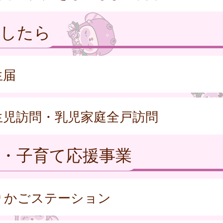
産したら
生届
生児訪問・乳児家庭全戸訪問
産・子育て応援事業
りかごステーション