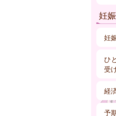
妊
妊
ひ
受
経
予