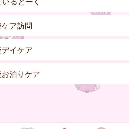
まいるとーく
後ケア訪問
後デイケア
後お泊りケア