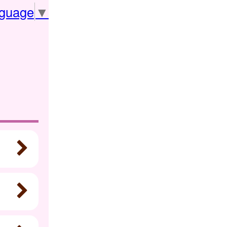
nguage
▼