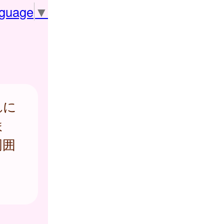
nguage
▼
れに
ま
周囲