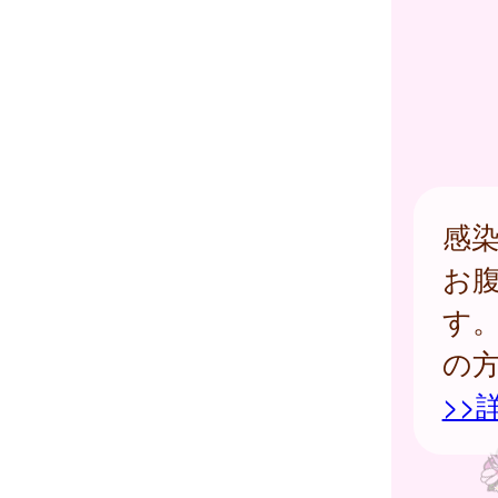
感
お
す
の
>>