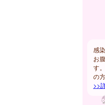
感
お
す
の
>>