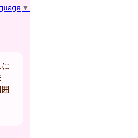
nguage
▼
れに
ま
周囲