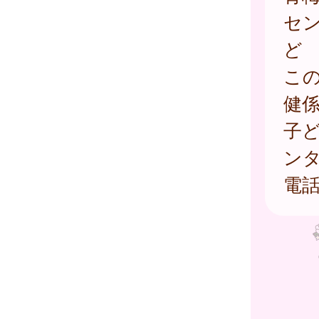
セ
ど
こ
健
子
ン
電