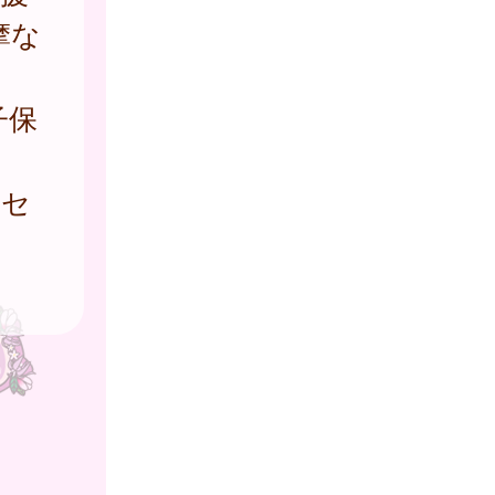
摩な
子保
健セ