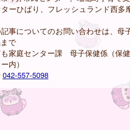
ンターひばり、フレッシュランド西多
の記事についてのお問い合わせは、母
係まで
ども家庭センター課 母子保健係（保
ター内）
話
042-557-5098