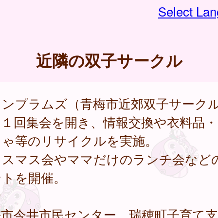
Select La
近隣の双子サークル
インプラムズ（青梅市近郊双子サーク
月１回集会を開き、情報交換や衣料品・
ちゃ等のリサイクルを実施。
リスマス会やママだけのランチ会など
ントを開催。
所
梅市今井市民センター、瑞穂町子育て支