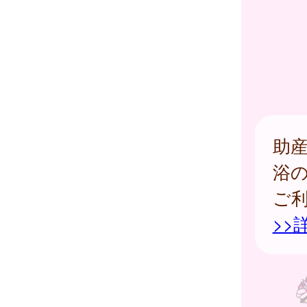
助
浴
ご
>>