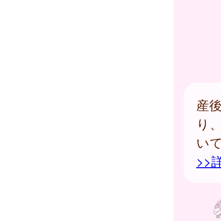
産
り
い
>>