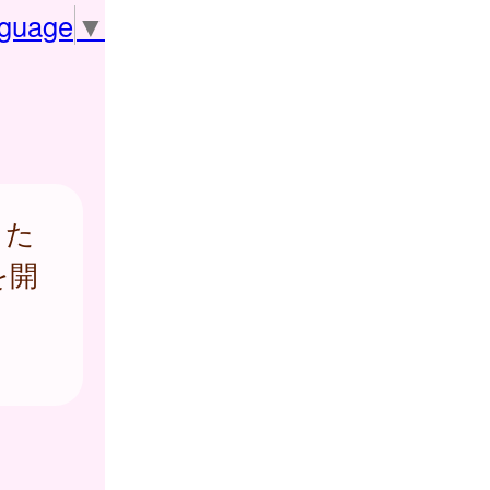
nguage
▼
した
を開