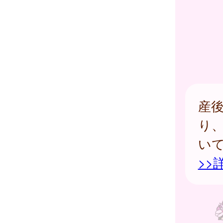
産
り
い
>>