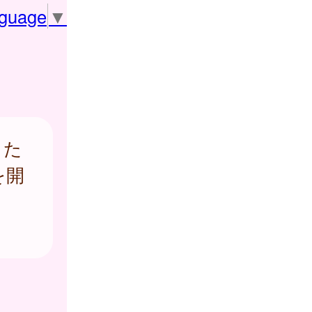
nguage
▼
した
を開