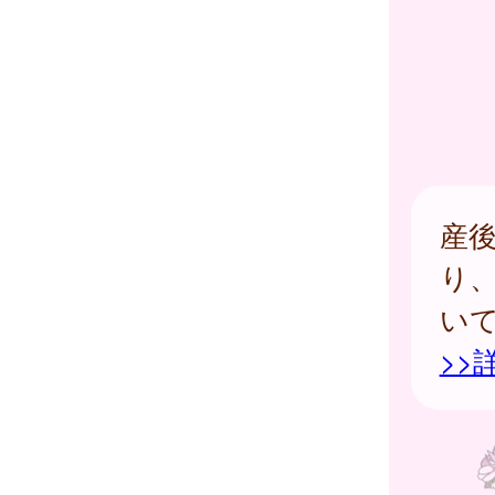
産
り
い
>>