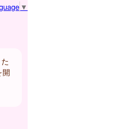
nguage
▼
した
を開