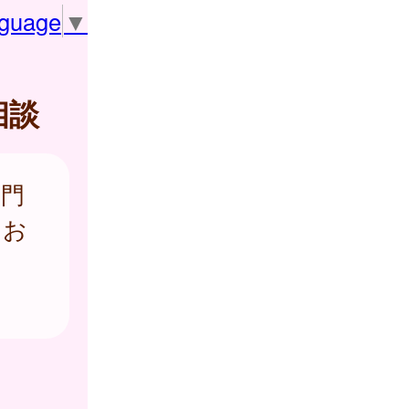
nguage
▼
相談
専門
をお