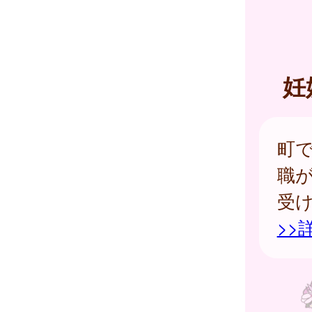
妊
町
職
受
>>