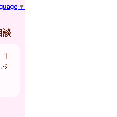
nguage
▼
相談
専門
をお