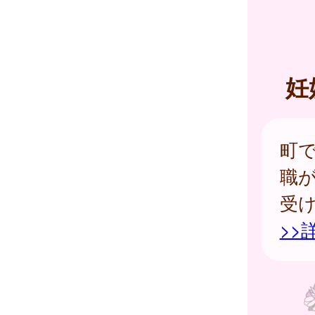
妊
町
職
受
>>