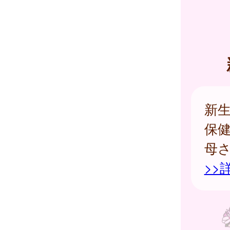
新
保
母
>>