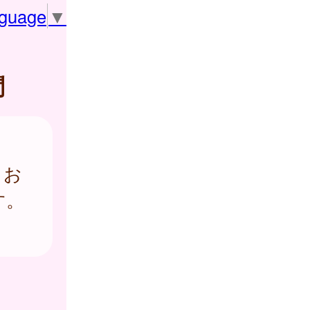
nguage
▼
問
とお
す。