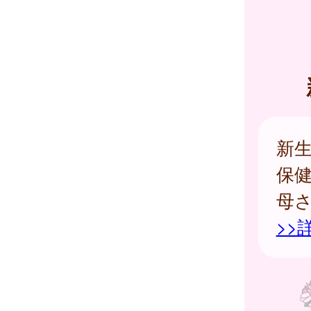
新
保
母
>>