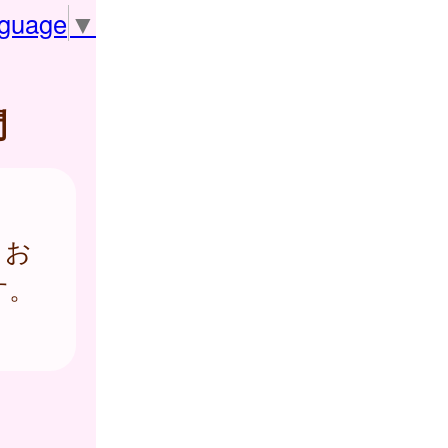
nguage
▼
問
とお
す。