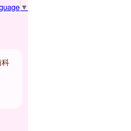
nguage
▼
歯科
ま