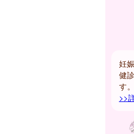
妊娠
健
す
>>