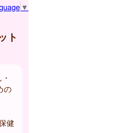
nguage
▼
ット
ん・
めの
保健