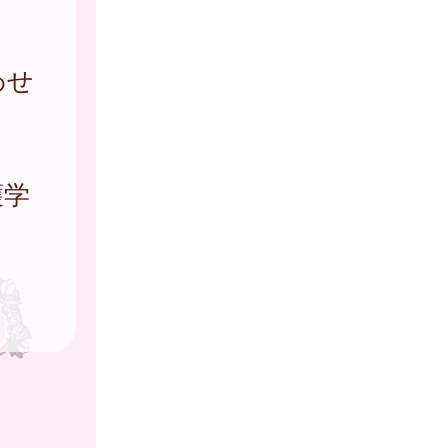
わせ
護学