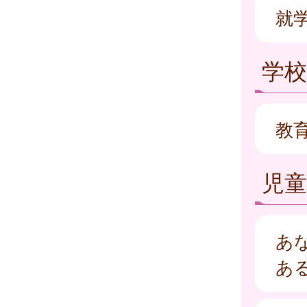
就
学
教
児
あ
あ