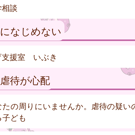
学相談
校になじめない
育支援室 いぶき
童虐待が心配
なたの周りにいませんか。虐待の疑い
る子ども