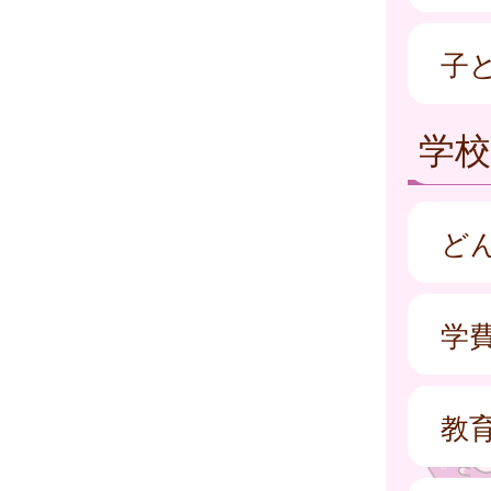
子
学
ど
学
教