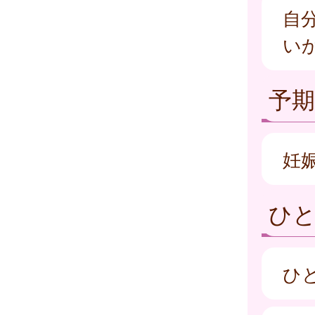
自
い
予
妊
ひ
ひ