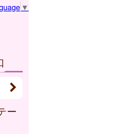
nguage
▼
口
テー