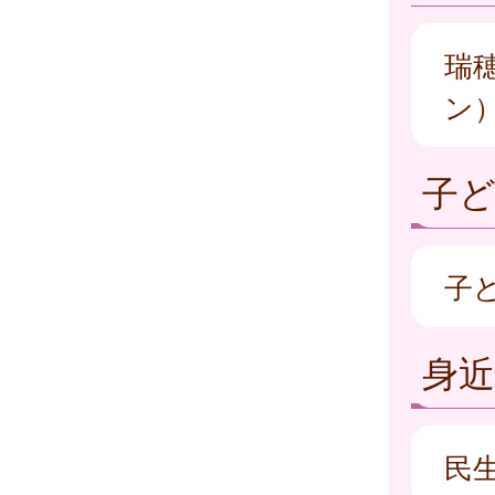
瑞
ン
子
子
身
民