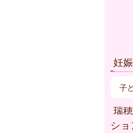
妊
子
瑞
ショ