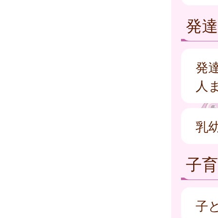
発
発
人
乳
子
子