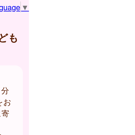
nguage
▼
ども
自分
をお
に寄