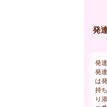
発
発
発
は
持
り