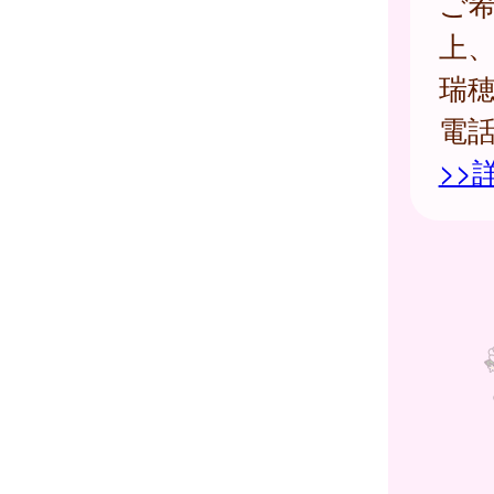
ご
上
瑞
電
>>