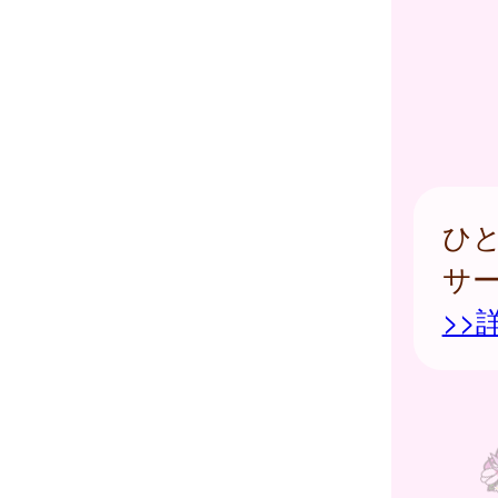
ひ
サ
>>