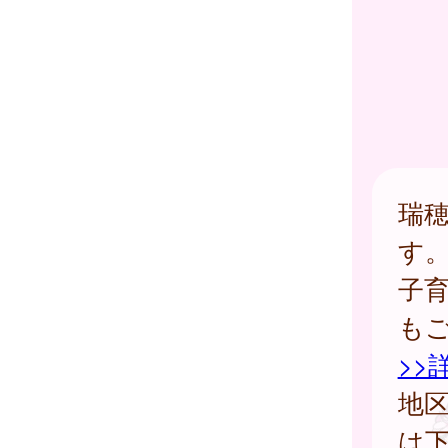
瑞穂
す
子
も
>>
地
は