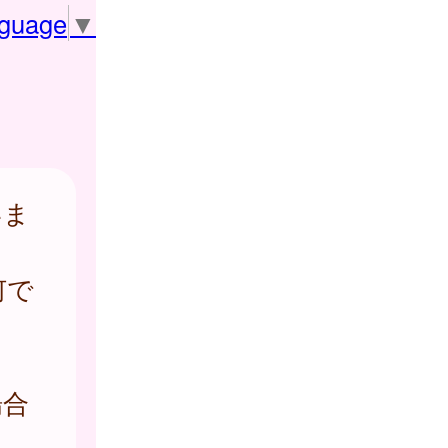
nguage
▼
いま
。
何で
場合