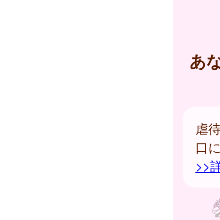
あ
虐
口
>>