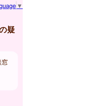
nguage
▼
の疑
談窓