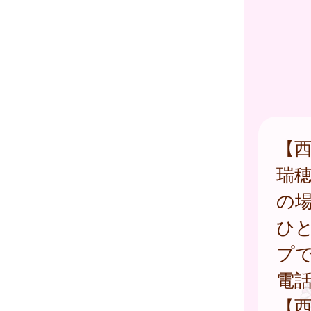
【
瑞
の
ひ
プ
電
【