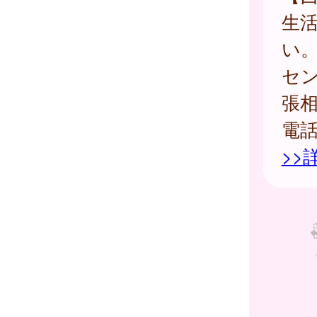
生
い
セ
張
電
>>