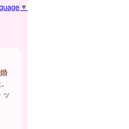
nguage
▼
婚
談。
トッ