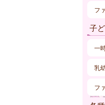
フ
子
一
乳
フ