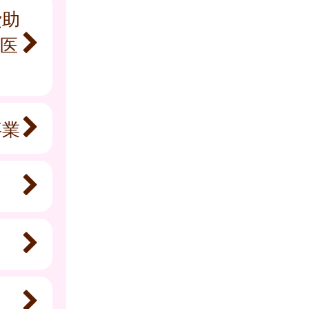
費助
医
事業