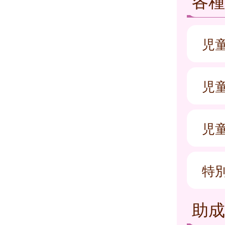
各種
児
児
児
特
助成