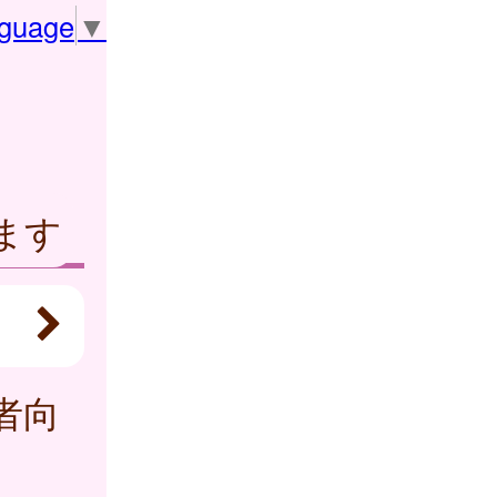
nguage
▼
ます
者向