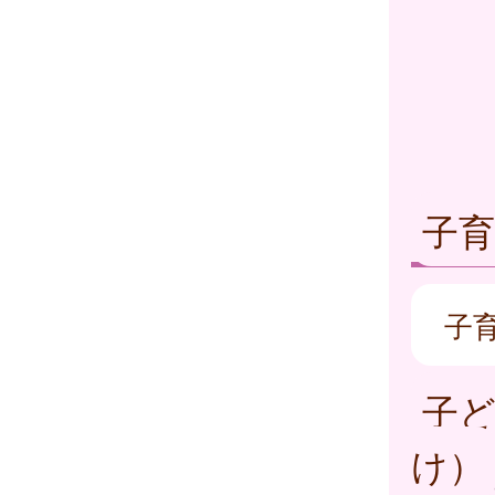
子
子
子
け）