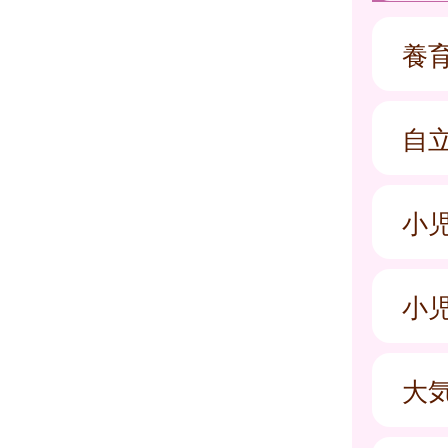
養
自
小
小
大