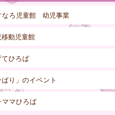
すなろ児童館 幼児事業
児移動児童館
育てひろば
ひばり」のイベント
チママひろば