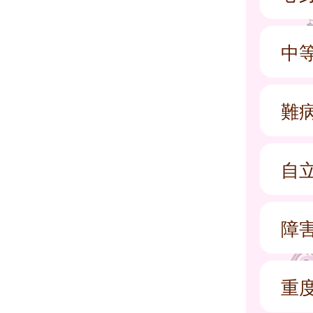
中
難
自
障
重