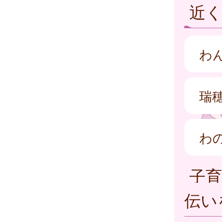
近
わ
瑞
わ
子
伝い