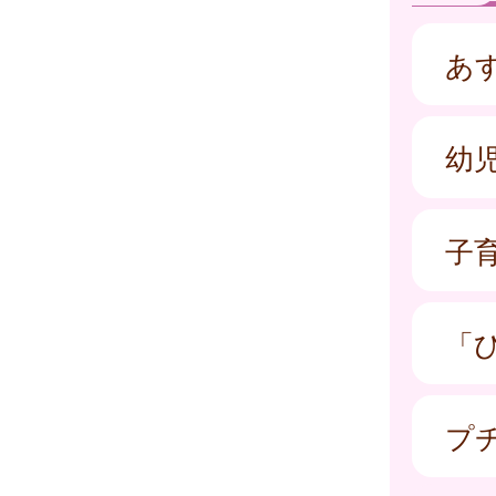
あ
幼
子
「
プ