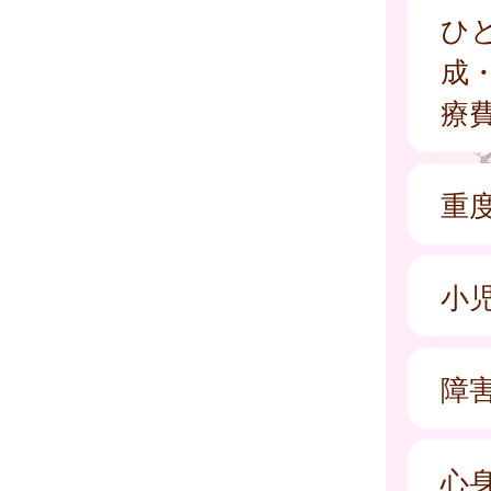
ひ
成
療
重
小
障
心