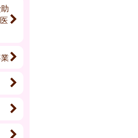
費助
医
事業