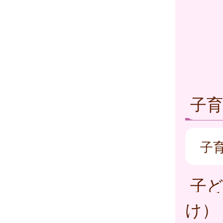
子
子
子
け）