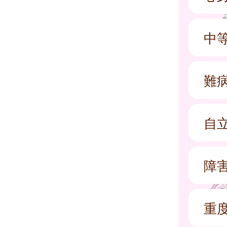
中
難
自
障
重