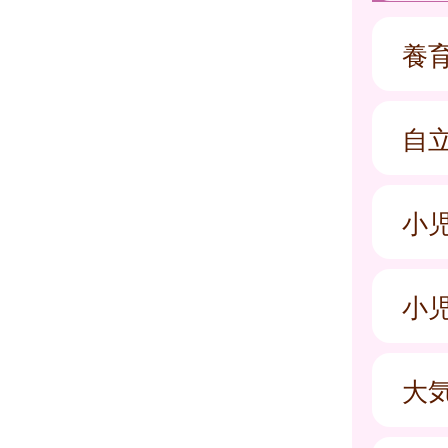
養
自
小
小
大