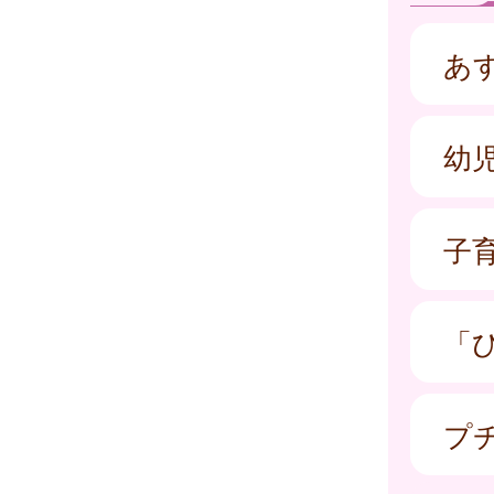
あ
幼
子
「
プ