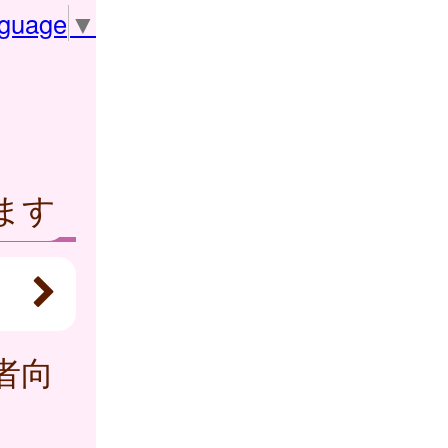
nguage
▼
ます
者向