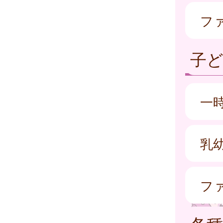
フ
子
一
乳
フ