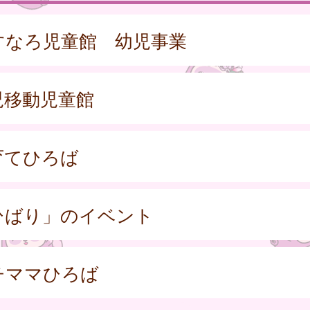
すなろ児童館 幼児事業
児移動児童館
育てひろば
ひばり」のイベント
チママひろば