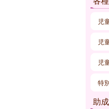
各種
児
児
児
特
助成