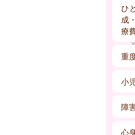
ひ
成
療
重
小
障
心