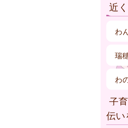
近
わ
瑞
わ
子
伝い