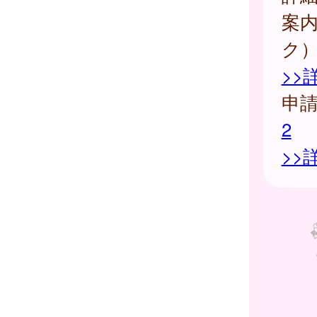
案
ク
>>
申
2
>>