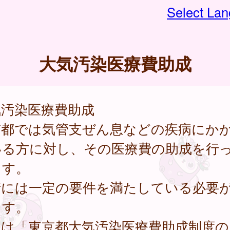
Select La
大気汚染医療費助成
気汚染医療費助成
京都では気管支ぜん息などの疾病にか
いる方に対し、その医療費の助成を行
ます。
請には一定の要件を満たしている必要
ます。
細は「東京都大気汚染医療費助成制度の