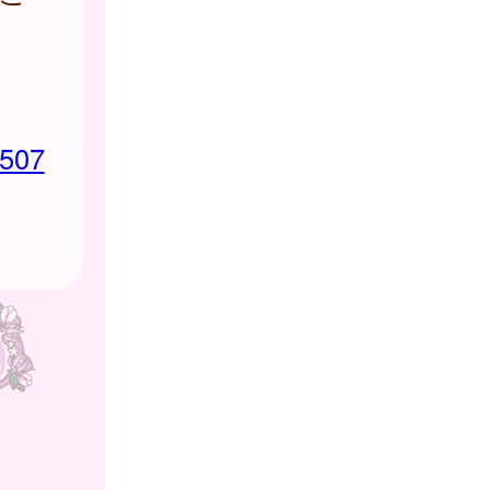
ン
-507