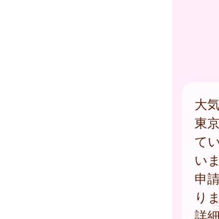
大
東
て
い
申
り
詳