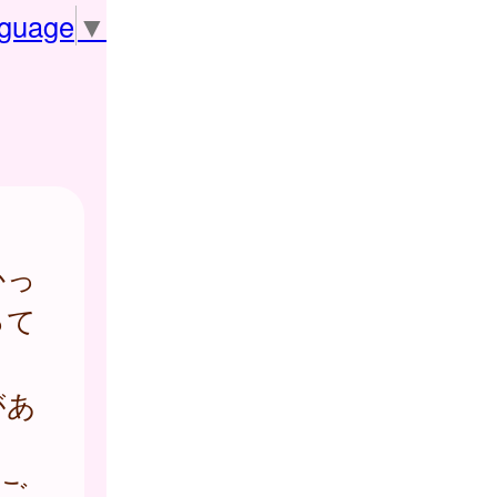
nguage
▼
かっ
って
があ
ご